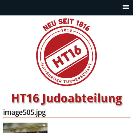
HT16 Judoabteilung
image505.jpg