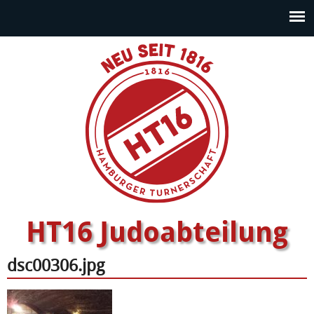
HT16 Judoabteilung
dsc00306.jpg